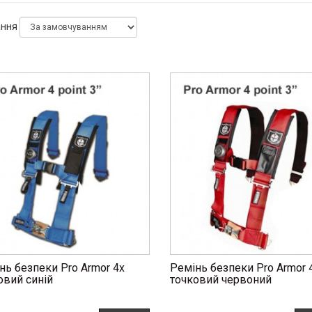
ання
нь безпеки Pro Armor 4х
Ремінь безпеки Pro Armor 
овий синій
точковий червоний