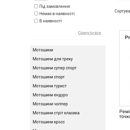
Під замовлення
Сортув
Немає в наявності
В наявності
Мотошини
Мотошини для треку
Мотошини супер спорт
Мотошини спорт
Мотошини турист
Мотошини ендуро
Мотошини чоппер
Ремі
Мотошини стріт класика
точк
Мотошини кросс