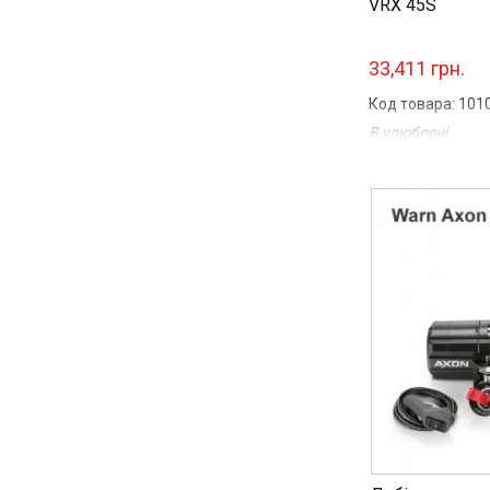
VRX 45S
33,411 грн.
Код товара: 101
В улюблені
Порівняти
...