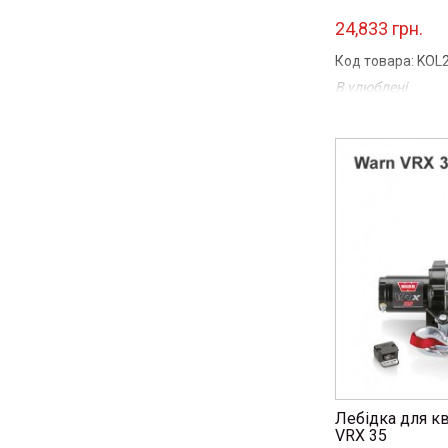
24,833 грн.
Код товара: KOL
В улюблені
Порівняти
...
Лебідка для к
VRX 35