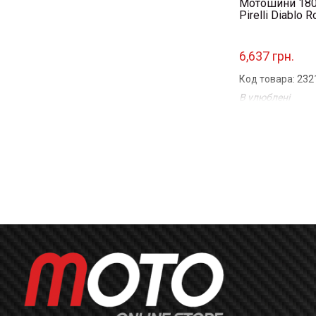
Мотошини 180
Pirelli Diablo 
6,637 грн.
Код товара: 232
В улюблені
Порівняти
...