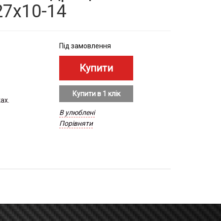
27x10-14
Під замовлення
Купити в 1 клік
ах.
В улюблені
Порівняти