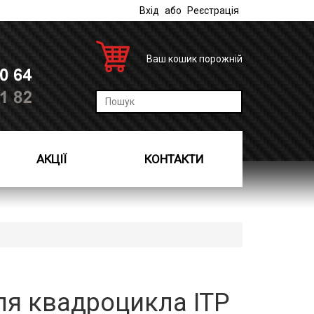
Вхід
або
Реєстрація
Ваш кошик порожній
АКЦІЇ
КОНТАКТИ
я квадроцикла ITP