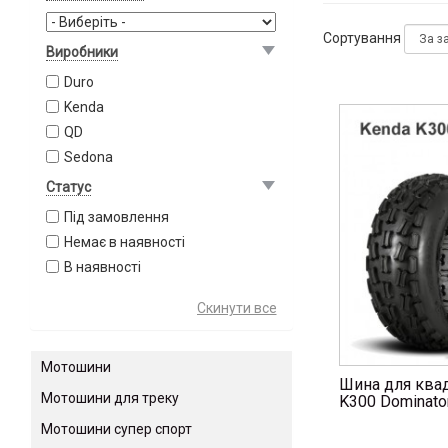
Сортування
Виробники
Duro
Kenda
QD
Sedona
Статус
Під замовлення
Немає в наявності
В наявності
Мотошини
Шина для ква
Мотошини для треку
K300 Dominato
Мотошини супер спорт